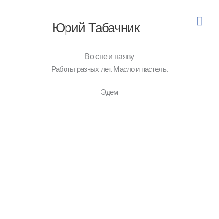
Перейти
Гла
к
Юрий Табачник
содержимому
мен
Во сне и наяву
Работы разных лет. Масло и пастель.
Эдем