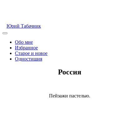
Перейти
к
содержимому
Юрий Табачник
Главное
меню
Обо мне
Избранное
Старое и новое
Одностишия
Россия
Пейзажи пастелью.